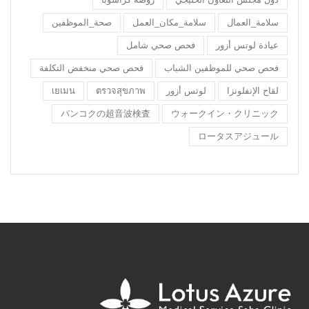
سلامة_العمال
سلامة_مكان_العمل
صحة_الموظفين
عيادة لوتس أزور
فحص صحي شامل
فحص صحي للموظفين الشباب
فحص صحي منخفض التكلفة
لقاح الإنفلونزا
لوتس أزور
ตรวจสุขภาพ
เยเมน
バンコクの超音波検査
ウォークイン・クリニック
ロータスアジュール