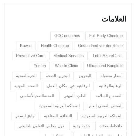
العلامات
GCC countries
Full Body Checkup
Kuwait
Health Checkup
Gesundheit vor der Reise
Preventive Care
Medical Services
LotusAzureClinic
Yemen
WalkIn Clinic
Ultrasound Bangkok
أسعار معقولة
البحرين
البحرين الصحة
الحزمالصحية
الرعايةالوقائية
الرفاهية_في_مكان_العمل
الصحة_المهنية
الصحة_والسلامة
الطب_المهني
الفحصالصحيالأساسي
الفحص الصحي العام
المملكة العربية السعودية
المملكة العربية السعودية
النظافة_الصناعية
جاهز للسفر
حافظعلىصحتك
خدمة ودية
دول مجلس التعاون الخليجي
دول مجلس التعاون الخليجي
روضة كراسوبا