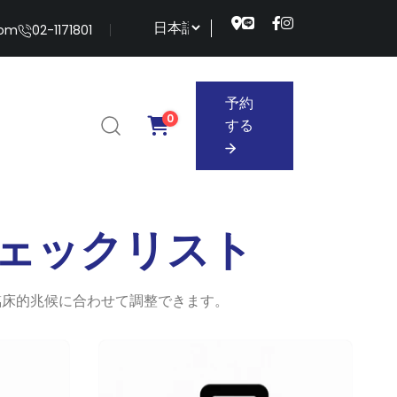
com
02-1171801
予約
0
する
予約
する
ェックリスト
臨床的兆候に合わせて調整できます。