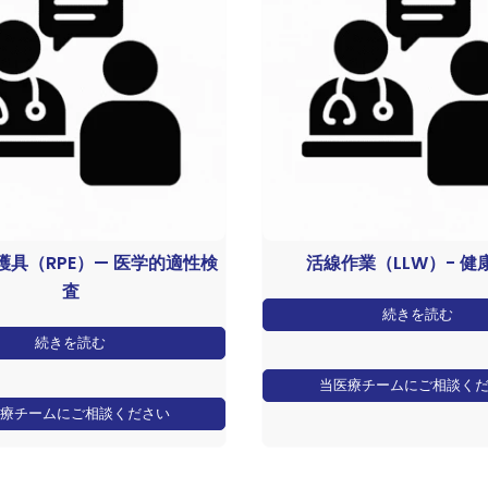
護具（RPE）— 医学的適性検
活線作業（LLW）- 健
査
続きを読む
続きを読む
当医療チームにご相談く
療チームにご相談ください