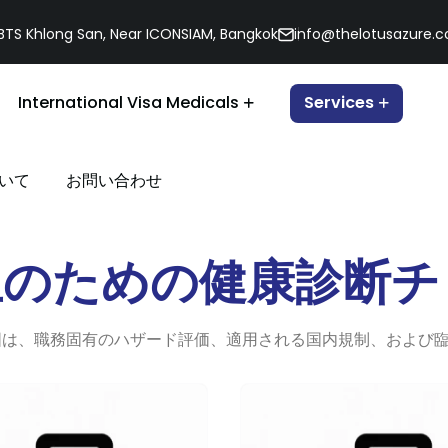
, BTS Khlong San, Near ICONSIAM, Bangkok
info@thelotusazure.
International Visa Medicals
Services
いて
お問い合わせ
生のための健康診断チ
囲は、職務固有のハザード評価、適用される国内規制、および