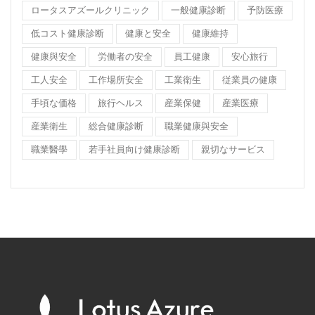
ロータスアズールクリニック
一般健康診断
予防医療
低コスト健康診断
健康と安全
健康維持
健康與安全
労働者の安全
員工健康
安心旅行
工人安全
工作場所安全
工業衛生
従業員の健康
手頃な価格
旅行ヘルス
産業保健
産業医療
産業衛生
総合健康診断
職業健康與安全
職業醫學
若手社員向け健康診断
親切なサービス