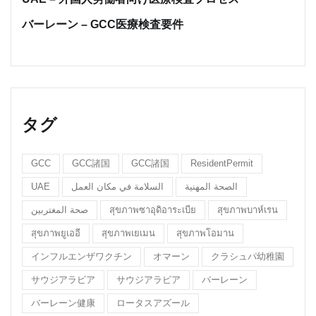
バーレーン – GCC医療検査要件
タグ
GCC
GCC諸国
GCC諸国
ResidentPermit
UAE
السلامة في مكان العمل
الصحة المهنية
صحة المغتربين
สุขภาพซาอุดิอาระเบีย
สุขภาพบาห์เรน
สุขภาพยูเออี
สุขภาพเยเมน
สุขภาพโอมาน
インフルエンザワクチン
オマーン
クラシュパ幼稚園
サウジアラビア
サウジアラビア
バーレーン
バーレーン健康
ロータスアズール