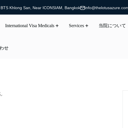
g, BTS Khlong San, Near ICONSIAM, Bangkok
info@thelotusazure.co
International Visa Medicals
Services
当院について
わせ
ん