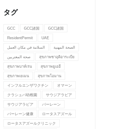
タグ
GCC
GCC諸国
GCC諸国
ResidentPermit
UAE
الصحة المهنية
السلامة في مكان العمل
صحة المغتربين
สุขภาพซาอุดิอาระเบีย
สุขภาพบาห์เรน
สุขภาพยูเออี
สุขภาพเยเมน
สุขภาพโอมาน
インフルエンザワクチン
オマーン
クラシュパ幼稚園
サウジアラビア
サウジアラビア
バーレーン
バーレーン健康
ロータスアズール
ロータスアズールクリニック