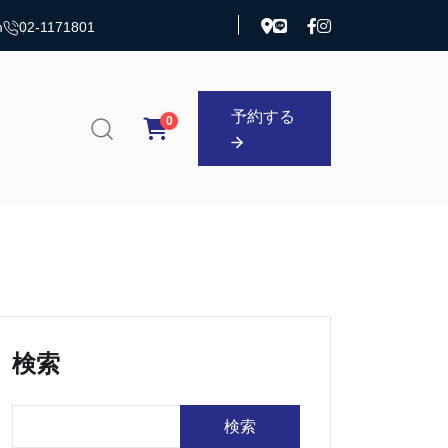
m
02-1171801
予約する
0
予約する
検索
検索