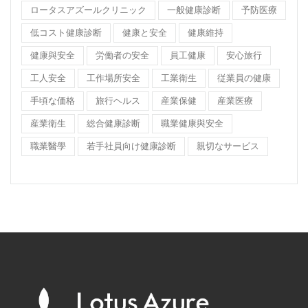
ロータスアズールクリニック
一般健康診断
予防医療
低コスト健康診断
健康と安全
健康維持
健康與安全
労働者の安全
員工健康
安心旅行
工人安全
工作場所安全
工業衛生
従業員の健康
手頃な価格
旅行ヘルス
産業保健
産業医療
産業衛生
総合健康診断
職業健康與安全
職業醫學
若手社員向け健康診断
親切なサービス