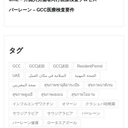
バーレーン – GCC医療検査要件
タグ
GCC
GCC諸国
GCC諸国
ResidentPermit
UAE
السلامة في مكان العمل
الصحة المهنية
صحة المغتربين
สุขภาพซาอุดิอาระเบีย
สุขภาพบาห์เรน
สุขภาพยูเออี
สุขภาพเยเมน
สุขภาพโอมาน
インフルエンザワクチン
オマーン
クラシュパ幼稚園
サウジアラビア
サウジアラビア
バーレーン
バーレーン健康
ロータスアズール