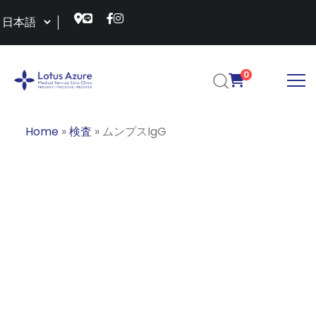
0
Home
»
検査
»
ムンプスIgG