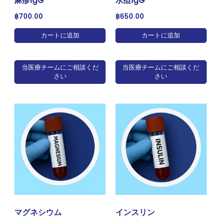
麻疹IgG
水痘IgG
฿
700.00
฿
650.00
カートに追加
カートに追加
当医療チームにご相談くだ
当医療チームにご相談くだ
さい
さい
マグネシウム
インスリン