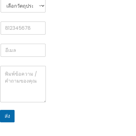
วั
ต
ถุ
ป
มื
ร
อ
ะ
ถื
ส
อ
ง
อี
*
ค์
เ
*
ม
ล
ห
*
ม
า
ย
เ
ห
ตุ
ส่ง