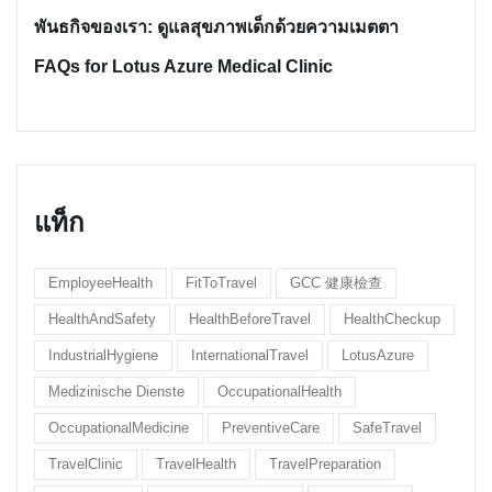
พันธกิจของเรา: ดูแลสุขภาพเด็กด้วยความเมตตา
FAQs for Lotus Azure Medical Clinic
แท็ก
EmployeeHealth
FitToTravel
GCC 健康檢查
HealthAndSafety
HealthBeforeTravel
HealthCheckup
IndustrialHygiene
InternationalTravel
LotusAzure
Medizinische Dienste
OccupationalHealth
OccupationalMedicine
PreventiveCare
SafeTravel
TravelClinic
TravelHealth
TravelPreparation