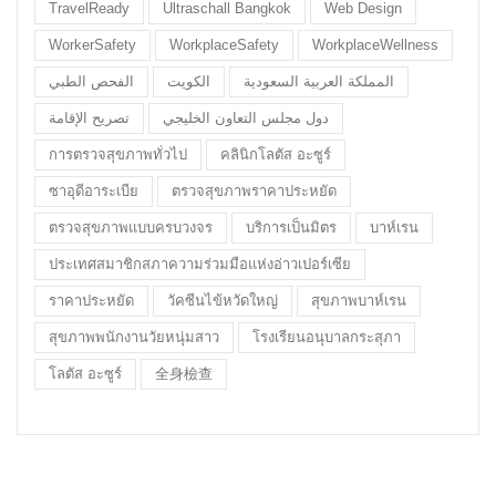
TravelReady
Ultraschall Bangkok
Web Design
WorkerSafety
WorkplaceSafety
WorkplaceWellness
المملكة العربية السعودية
الكويت
الفحص الطبي
دول مجلس التعاون الخليجي
تصريح الإقامة
การตรวจสุขภาพทั่วไป
คลินิกโลตัส อะซูร์
ซาอุดีอาระเบีย
ตรวจสุขภาพราคาประหยัด
ตรวจสุขภาพแบบครบวงจร
บริการเป็นมิตร
บาห์เรน
ประเทศสมาชิกสภาความร่วมมือแห่งอ่าวเปอร์เซีย
ราคาประหยัด
วัคซีนไข้หวัดใหญ่
สุขภาพบาห์เรน
สุขภาพพนักงานวัยหนุ่มสาว
โรงเรียนอนุบาลกระสุภา
โลตัส อะซูร์
全身檢查