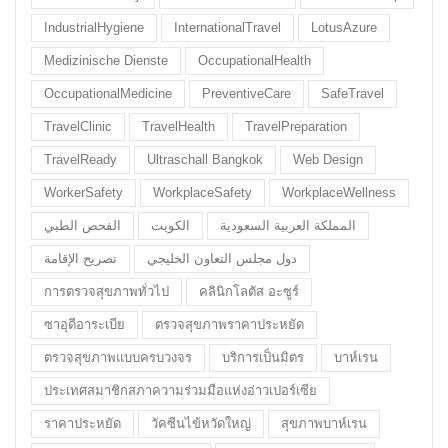
IndustrialHygiene
InternationalTravel
LotusAzure
Medizinische Dienste
OccupationalHealth
OccupationalMedicine
PreventiveCare
SafeTravel
TravelClinic
TravelHealth
TravelPreparation
TravelReady
Ultraschall Bangkok
Web Design
WorkerSafety
WorkplaceSafety
WorkplaceWellness
المملكة العربية السعودية
الكويت
الفحص الطبي
دول مجلس التعاون الخليجي
تصريح الإقامة
การตรวจสุขภาพทั่วไป
คลินิกโลตัส อะซูร์
ซาอุดีอาระเบีย
ตรวจสุขภาพราคาประหยัด
ตรวจสุขภาพแบบครบวงจร
บริการเป็นมิตร
บาห์เรน
ประเทศสมาชิกสภาความร่วมมือแห่งอ่าวเปอร์เซีย
ราคาประหยัด
วัคซีนไข้หวัดใหญ่
สุขภาพบาห์เรน