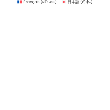
Français
(
ฝรั่งเศส
)
日本語
(
ญี่ปุ่น
)