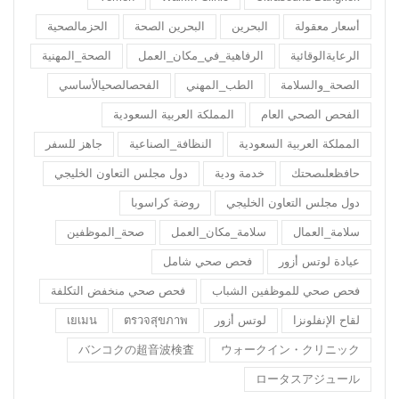
أسعار معقولة
البحرين
البحرين الصحة
الحزمالصحية
الرعايةالوقائية
الرفاهية_في_مكان_العمل
الصحة_المهنية
الصحة_والسلامة
الطب_المهني
الفحصالصحيالأساسي
الفحص الصحي العام
المملكة العربية السعودية
المملكة العربية السعودية
النظافة_الصناعية
جاهز للسفر
حافظعلىصحتك
خدمة ودية
دول مجلس التعاون الخليجي
دول مجلس التعاون الخليجي
روضة كراسوبا
سلامة_العمال
سلامة_مكان_العمل
صحة_الموظفين
عيادة لوتس أزور
فحص صحي شامل
فحص صحي للموظفين الشباب
فحص صحي منخفض التكلفة
لقاح الإنفلونزا
لوتس أزور
ตรวจสุขภาพ
เยเมน
バンコクの超音波検査
ウォークイン・クリニック
ロータスアジュール