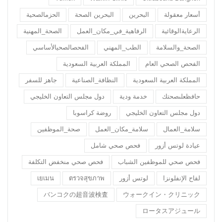
أسعار معقولة
البحرين
البحرين الصحة
الحزمالصحية
الرعايةالوقائية
الرفاهية_في_مكان_العمل
الصحة_المهنية
الصحة_والسلامة
الطب_المهني
الفحصالصحيالأساسي
الفحص الصحي العام
المملكة العربية السعودية
المملكة العربية السعودية
النظافة_الصناعية
جاهز للسفر
حافظعلىصحتك
خدمة ودية
دول مجلس التعاون الخليجي
دول مجلس التعاون الخليجي
روضة كراسوبا
سلامة_العمال
سلامة_مكان_العمل
صحة_الموظفين
عيادة لوتس أزور
فحص صحي شامل
فحص صحي للموظفين الشباب
فحص صحي منخفض التكلفة
لقاح الإنفلونزا
لوتس أزور
ตรวจสุขภาพ
เยเมน
バンコクの超音波検査
ウォークイン・クリニック
ロータスアジュール