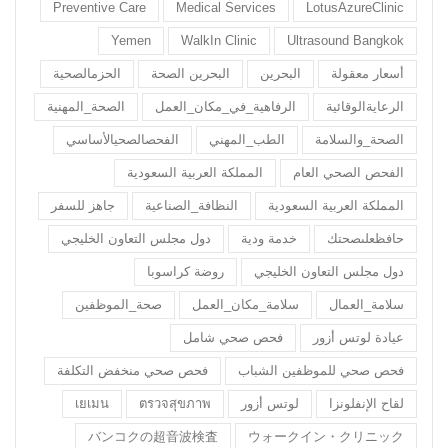
Preventive Care
Medical Services
LotusAzureClinic
Yemen
WalkIn Clinic
Ultrasound Bangkok
أسعار معقولة
البحرين
البحرين الصحة
الحزمالصحية
الرعايةالوقائية
الرفاهية_في_مكان_العمل
الصحة_المهنية
الصحة_والسلامة
الطب_المهني
الفحصالصحيالأساسي
الفحص الصحي العام
المملكة العربية السعودية
المملكة العربية السعودية
النظافة_الصناعية
جاهز للسفر
حافظعلىصحتك
خدمة ودية
دول مجلس التعاون الخليجي
دول مجلس التعاون الخليجي
روضة كراسوبا
سلامة_العمال
سلامة_مكان_العمل
صحة_الموظفين
عيادة لوتس أزور
فحص صحي شامل
فحص صحي للموظفين الشباب
فحص صحي منخفض التكلفة
لقاح الإنفلونزا
لوتس أزور
ตรวจสุขภาพ
เยเมน
バンコクの超音波検査
ウォークイン・クリニック