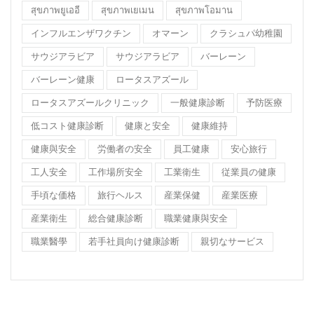
สุขภาพยูเออี
สุขภาพเยเมน
สุขภาพโอมาน
インフルエンザワクチン
オマーン
クラシュパ幼稚園
サウジアラビア
サウジアラビア
バーレーン
バーレーン健康
ロータスアズール
ロータスアズールクリニック
一般健康診断
予防医療
低コスト健康診断
健康と安全
健康維持
健康與安全
労働者の安全
員工健康
安心旅行
工人安全
工作場所安全
工業衛生
従業員の健康
手頃な価格
旅行ヘルス
産業保健
産業医療
産業衛生
総合健康診断
職業健康與安全
職業醫學
若手社員向け健康診断
親切なサービス