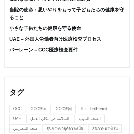
当院の使命：思いやりをもって子どもたちの健康を守
ること
小さな子供たちの健康を守る使命
UAE – 外国人労働者向け医療検査プロセス
バーレーン – GCC医療検査要件
タグ
GCC
GCC諸国
GCC諸国
ResidentPermit
UAE
السلامة في مكان العمل
الصحة المهنية
صحة المغتربين
สุขภาพซาอุดิอาระเบีย
สุขภาพบาห์เรน