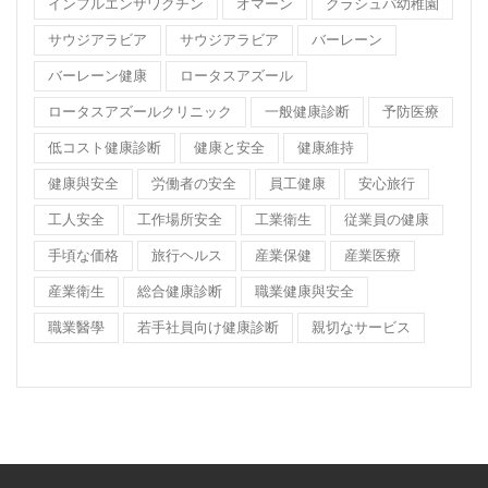
インフルエンザワクチン
オマーン
クラシュパ幼稚園
サウジアラビア
サウジアラビア
バーレーン
バーレーン健康
ロータスアズール
ロータスアズールクリニック
一般健康診断
予防医療
低コスト健康診断
健康と安全
健康維持
健康與安全
労働者の安全
員工健康
安心旅行
工人安全
工作場所安全
工業衛生
従業員の健康
手頃な価格
旅行ヘルス
産業保健
産業医療
産業衛生
総合健康診断
職業健康與安全
職業醫學
若手社員向け健康診断
親切なサービス