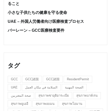
ること
小さな子供たちの健康を守る使命
UAE – 外国人労働者向け医療検査プロセス
バーレーン – GCC医療検査要件
タグ
GCC
GCC諸国
GCC諸国
ResidentPermit
UAE
السلامة في مكان العمل
الصحة المهنية
صحة المغتربين
สุขภาพซาอุดิอาระเบีย
สุขภาพบาห์เรน
สุขภาพยูเออี
สุขภาพเยเมน
สุขภาพโอมาน