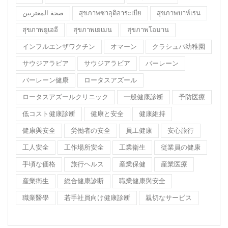
صحة المغتربين
สุขภาพซาอุดิอาระเบีย
สุขภาพบาห์เรน
สุขภาพยูเออี
สุขภาพเยเมน
สุขภาพโอมาน
インフルエンザワクチン
オマーン
クラシュパ幼稚園
サウジアラビア
サウジアラビア
バーレーン
バーレーン健康
ロータスアズール
ロータスアズールクリニック
一般健康診断
予防医療
低コスト健康診断
健康と安全
健康維持
健康與安全
労働者の安全
員工健康
安心旅行
工人安全
工作場所安全
工業衛生
従業員の健康
手頃な価格
旅行ヘルス
産業保健
産業医療
産業衛生
総合健康診断
職業健康與安全
職業醫學
若手社員向け健康診断
親切なサービス