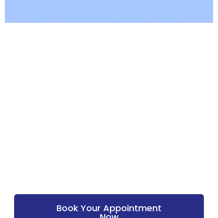
A
Book Your Appointment
Now