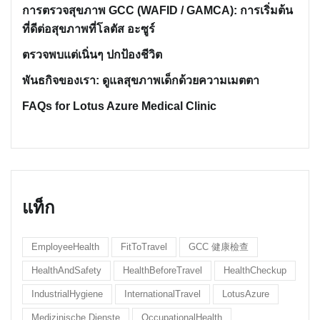
การตรวจสุขภาพ GCC (WAFID / GAMCA): การเริ่มต้น
ที่ดีต่อสุขภาพที่โลตัส อะซูร์
ตรวจพบแต่เนิ่นๆ ปกป้องชีวิต
พันธกิจของเรา: ดูแลสุขภาพเด็กด้วยความเมตตา
FAQs for Lotus Azure Medical Clinic
แท็ก
EmployeeHealth
FitToTravel
GCC 健康檢查
HealthAndSafety
HealthBeforeTravel
HealthCheckup
IndustrialHygiene
InternationalTravel
LotusAzure
Medizinische Dienste
OccupationalHealth