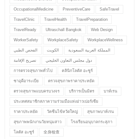
OccupationalMedicine
PreventiveCare
SafeTravel
TravelClinic
TravelHealth
TravelPreparation
TravelReady
Ultraschall Bangkok
Web Design
WorkerSafety
WorkplaceSafety
WorkplaceWellness
المملكة العربية السعودية
الكويت
الفحص الطبي
دول مجلس التعاون الخليجي
تصريح الإقامة
การตรวจสุขภาพทั่วไป
คลินิกโลตัส อะซูร์
ซาอุดีอาระเบีย
ตรวจสุขภาพราคาประหยัด
ตรวจสุขภาพแบบครบวงจร
บริการเป็นมิตร
บาห์เรน
ประเทศสมาชิกสภาความร่วมมือแห่งอ่าวเปอร์เซีย
ราคาประหยัด
วัคซีนไข้หวัดใหญ่
สุขภาพบาห์เรน
สุขภาพพนักงานวัยหนุ่มสาว
โรงเรียนอนุบาลกระสุภา
โลตัส อะซูร์
全身檢查