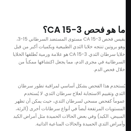
Appointment
R
CA 15-3؟
e
يقيس فحص CA 15-3 مستوى المستضد السرطاني 15-3،
c
نتجه خلايا الثدي الطبيعية وبكميات أكبر من قبل
e
خلايا سرطان الثدي. CA 15-3 هو علامة ورمية تُطلقها الخلايا
n
ي مجرى الدم، مما يجعل اكتشافها ممكناً من
t
P
دم.
o
s
ا الفحص بشكل أساسي لمراقبة تطور سرطان
t
 الاستجابة لعلاج سرطان الثدي. لا يُستخدم
s
ص مسحي لسرطان الثدي، حيث يمكن أن تظهر
ا
مرتفعة أيضاً في أنواع سرطانات أخرى (الرئة،
ل
بد) وفي بعض الحالات الحميدة مثل أمراض الكبد
ك
 الحميدة والحالات المناعية الذاتية.
ل