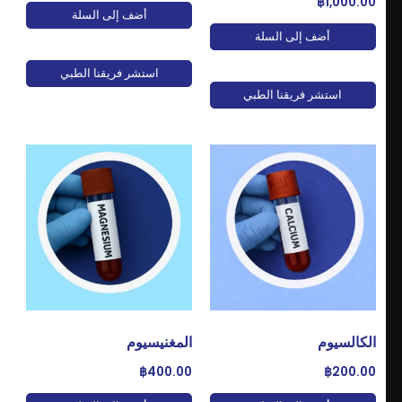
ل
أضف إلى السلة
ي
 إلى السلة
ت
ي
استشر فريقنا الطبي
فريقنا الطبي
ر
س
ا
ل
ت
ن
ا
:
ا
ل
ع
ن
ا
ي
المغنيسيوم
ة
฿
400.00
ب
ص