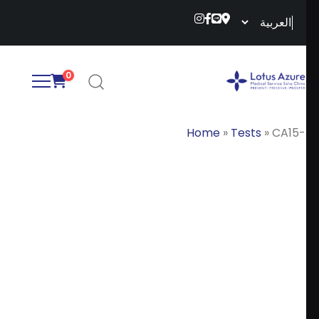
0
Home
»
Tes
C
A
1
5
-
3
฿