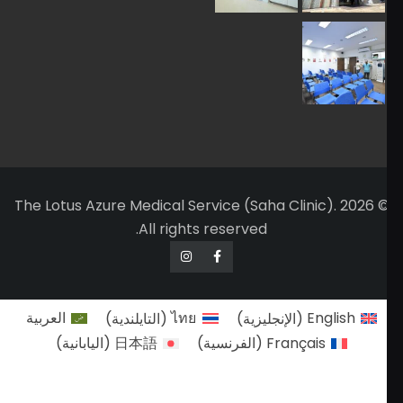
© 2026 The Lotus Azure Medical Service (Saha Clin
All rights reserved.
E
(
الإنجليزية
)
ไทย
(
التايلندية
)
العربية
França
(
الفرنسية
)
日本語
(
اليابانية
)