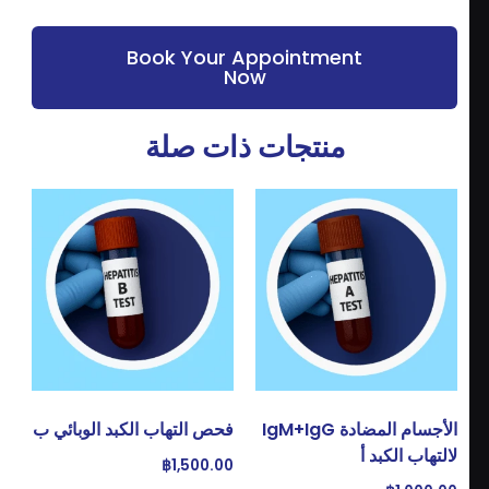
ى
ا
ل
Book Your Appointment
ص
Now
ح
ي
ة
منتجات ذات صلة
و
ا
ل
ت
و
ا
ز
ن
ا
ل
إ
ل
ك
الأجسام المضادة IgM+IgG
فحص التهاب الكبد الوبائي ب
ت
د أ
ر
฿
1,500.00
و