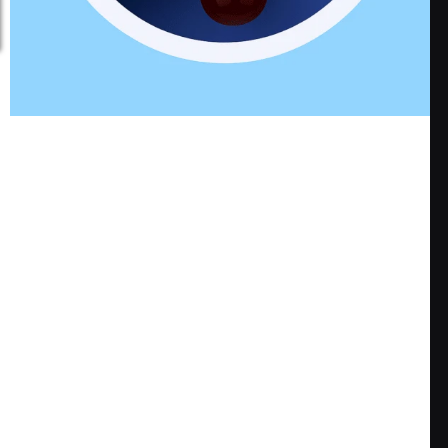
ا
ع
ة
ا
أ
س
ض
ت
ف
ش
إ
ر
ف
ل
ر
ى
ي
ا
ق
ل
ن
س
ا
ل
ا
ل
ة
ط
ب
ي
Book