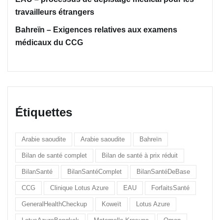
travailleurs étrangers
Bahreïn – Exigences relatives aux examens
médicaux du CCG
Étiquettes
Arabie saoudite
Arabie saoudite
Bahreïn
Bilan de santé complet
Bilan de santé à prix réduit
BilanSanté
BilanSantéComplet
BilanSantéDeBase
CCG
Clinique Lotus Azure
EAU
ForfaitsSanté
GeneralHealthCheckup
Koweït
Lotus Azure