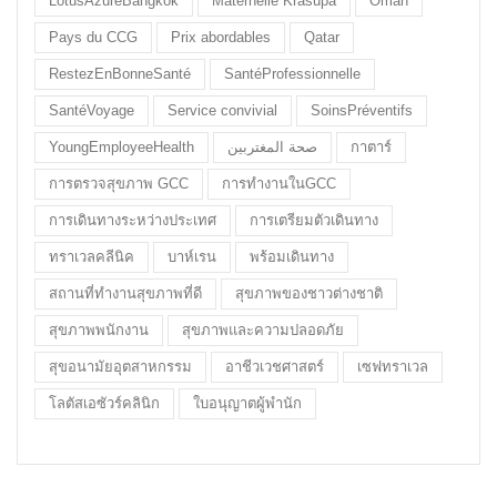
LotusAzureBangkok
Maternelle Krasupa
Oman
Pays du CCG
Prix abordables
Qatar
RestezEnBonneSanté
SantéProfessionnelle
SantéVoyage
Service convivial
SoinsPréventifs
YoungEmployeeHealth
صحة المغتربين
กาตาร์
การตรวจสุขภาพ GCC
การทำงานในGCC
การเดินทางระหว่างประเทศ
การเตรียมตัวเดินทาง
ทราเวลคลีนิค
บาห์เรน
พร้อมเดินทาง
สถานที่ทำงานสุขภาพที่ดี
สุขภาพของชาวต่างชาติ
สุขภาพพนักงาน
สุขภาพและความปลอดภัย
สุขอนามัยอุตสาหกรรม
อาชีวเวชศาสตร์
เซฟทราเวล
โลตัสเอซัวร์คลินิก
ใบอนุญาตผู้พำนัก