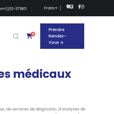
com
02-1171801
Prendre
0
Rendez-
Vous
Prendre
Rendez-
Vous
ces médicaux
Azure Bangkok
, de services de diagnostic, d’analyses de