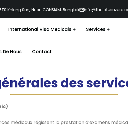
, BTS Khlong San, Near ICONSIAM, Bangkok
info@thelotusazure.
International Visa Medicals
Services
s De Nous
Contact
générales des servi
érales – The Lotus 
nic)
ices médicaux régissent la prestation d’examens médicaux