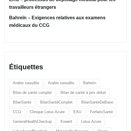
travailleurs étrangers
Bahreïn – Exigences relatives aux examens
médicaux du CCG
Étiquettes
Arabie saoudite
Arabie saoudite
Bahreïn
Bilan de santé complet
Bilan de santé à prix réduit
BilanSanté
BilanSantéComplet
BilanSantéDeBase
CCG
Clinique Lotus Azure
EAU
ForfaitsSanté
GeneralHealthCheckup
Koweït
Lotus Azure