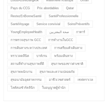
LotusAzureBangkok
Maternelle Krasupa
Oman
Pays du CCG
Prix abordables
Qatar
RestezEnBonneSanté
SantéProfessionnelle
SantéVoyage
Service convivial
SoinsPréventifs
YoungEmployeeHealth
صحة المغتربين
กาตาร์
การตรวจสุขภาพ GCC
การทำงานในGCC
การเดินทางระหว่างประเทศ
การเตรียมตัวเดินทาง
ทราเวลคลีนิค
บาห์เรน
พร้อมเดินทาง
สถานที่ทำงานสุขภาพที่ดี
สุขภาพของชาวต่างชาติ
สุขภาพพนักงาน
สุขภาพและความปลอดภัย
สุขอนามัยอุตสาหกรรม
อาชีวเวชศาสตร์
เซฟทราเวล
โลตัสเอซัวร์คลินิก
ใบอนุญาตผู้พำนัก