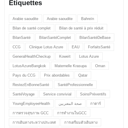
Étiquettes
Arabie saoudite
Arabie saoudite
Bahreïn
Bilan de santé complet
Bilan de santé à prix réduit
BilanSanté
BilanSantéComplet
BilanSantéDeBase
CCG
Clinique Lotus Azure
EAU
ForfaitsSanté
GeneralHealthCheckup
Koweït
Lotus Azure
LotusAzureBangkok
Maternelle Krasupa
Oman
Pays du CCG
Prix abordables
Qatar
RestezEnBonneSanté
SantéProfessionnelle
SantéVoyage
Service convivial
SoinsPréventifs
YoungEmployeeHealth
صحة المغتربين
กาตาร์
การตรวจสุขภาพ GCC
การทำงานในGCC
การเดินทางระหว่างประเทศ
การเตรียมตัวเดินทาง