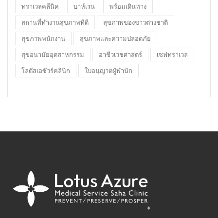
ทราเวลคลีนิค
บาห์เรน
พร้อมเดินทาง
สถานที่ทำงานสุขภาพที่ดี
สุขภาพของชาวต่างชาติ
สุขภาพพนักงาน
สุขภาพและความปลอดภัย
สุขอนามัยอุตสาหกรรม
อาชีวเวชศาสตร์
เซฟทราเวล
โลตัสเอซัวร์คลินิก
ใบอนุญาตผู้พำนัก