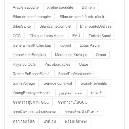
Arabie saoudite
Arabie saoudite
Bahreïn
Bilan de santé complet
Bilan de santé à prix réduit
BilanSanté
BilanSantéComplet
BilanSantéDeBase
CCG
Clinique Lotus Azure
EAU
ForfaitsSanté
GeneralHealthCheckup
Koweït
Lotus Azure
LotusAzureBangkok
Maternelle Krasupa
Oman
Pays du CCG
Prix abordables
Qatar
RestezEnBonneSanté
SantéProfessionnelle
SantéVoyage
Service convivial
SoinsPréventifs
YoungEmployeeHealth
صحة المغتربين
กาตาร์
การตรวจสุขภาพ GCC
การทำงานในGCC
การเดินทางระหว่างประเทศ
การเตรียมตัวเดินทาง
ทราเวลคลีนิค
บาห์เรน
พร้อมเดินทาง