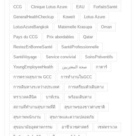
CCG
Clinique Lotus Azure
EAU
ForfaitsSanté
GeneralHealthCheckup
Koweït
Lotus Azure
LotusAzureBangkok
Maternelle Krasupa
Oman
Pays du CCG
Prix abordables
Qatar
RestezEnBonneSanté
SantéProfessionnelle
SantéVoyage
Service convivial
SoinsPréventifs
YoungEmployeeHealth
صحة المغتربين
กาตาร์
การตรวจสุขภาพ GCC
การทำงานในGCC
การเดินทางระหว่างประเทศ
การเตรียมตัวเดินทาง
ทราเวลคลีนิค
บาห์เรน
พร้อมเดินทาง
สถานที่ทำงานสุขภาพที่ดี
สุขภาพของชาวต่างชาติ
สุขภาพพนักงาน
สุขภาพและความปลอดภัย
สุขอนามัยอุตสาหกรรม
อาชีวเวชศาสตร์
เซฟทราเวล