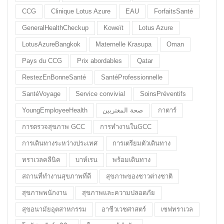
CCG
Clinique Lotus Azure
EAU
ForfaitsSanté
GeneralHealthCheckup
Koweït
Lotus Azure
LotusAzureBangkok
Maternelle Krasupa
Oman
Pays du CCG
Prix abordables
Qatar
RestezEnBonneSanté
SantéProfessionnelle
SantéVoyage
Service convivial
SoinsPréventifs
YoungEmployeeHealth
صحة المغتربين
กาตาร์
การตรวจสุขภาพ GCC
การทำงานในGCC
การเดินทางระหว่างประเทศ
การเตรียมตัวเดินทาง
ทราเวลคลีนิค
บาห์เรน
พร้อมเดินทาง
สถานที่ทำงานสุขภาพที่ดี
สุขภาพของชาวต่างชาติ
สุขภาพพนักงาน
สุขภาพและความปลอดภัย
สุขอนามัยอุตสาหกรรม
อาชีวเวชศาสตร์
เซฟทราเวล